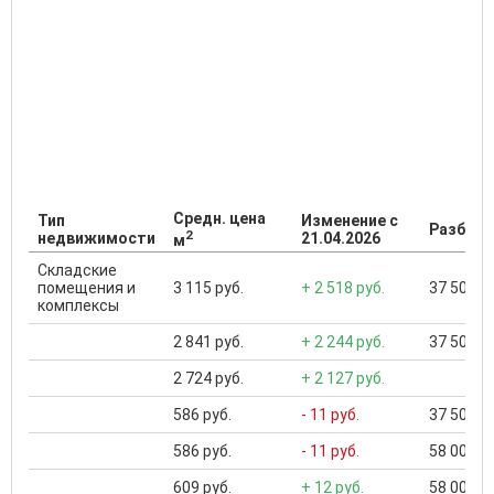
Средн. цена
Тип
Изменение с
Разброс
2
недвижимости
21.04.2026
м
Складские
помещения и
3 115 руб.
+ 2 518 руб.
37 500 ..
комплексы
2 841 руб.
+ 2 244 руб.
37 500 ..
2 724 руб.
+ 2 127 руб.
586 руб.
- 11 руб.
37 500 ..
586 руб.
- 11 руб.
58 000 ..
609 руб.
+ 12 руб.
58 000 ..