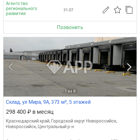
Агентство
регионального
31.07
развития
Позвонить
1
из 8
Склад, ул Мира, 9А, 373 м², 5 этажей
298 400 ₽ в месяц
Краснодарский край
,
Городской округ Новороссийск
,
Новороссийск
,
Центральный р-н