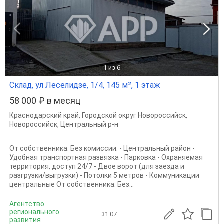
1
из 6
Склад, ул Леселидзе, 1/4, 145 м², 1 этаж
58 000 ₽ в месяц
Краснодарский край
,
Городской округ Новороссийск
,
Новороссийск
,
Центральный р-н
От собственника. Без комиссии. - Центральный район -
Удобная транспортная развязка - Парковка - Охраняемая
территория, доступ 24/7 - Двое ворот (для заезда и
разгрузки/выгрузки) - Потолки 5 метров - Коммуникации
центральные От собственника. Без...
Агентство
регионального
31.07
развития