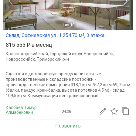
1
из 10
Склад, Софиевская ул., 1 254.70 м², 3 этажа
815 555 ₽ в месяц
Краснодарский край
,
Городской округ Новороссийск
,
Новороссийск
,
Приморский р-н
Сдаются в долгосрочную аренду капитальные
производственные и складские постройки -
производственные помещения 318,1 кв.м,757,2 кв.м,69,9 кв.м
(балки, пандус ,кран-балка, высота потолков 4,5 м) - склад
109,5 кв.м. Коммуникации централизованные...
Калбаев Тимур
04.08
Алмабекович
Позвонить