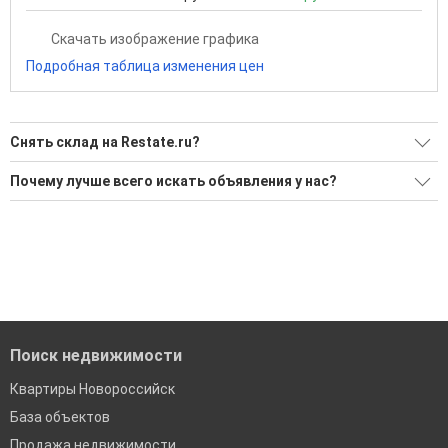
Скачать изображение графика
Подробная таблица изменения цен
Снять склад на Restate.ru?
Ищите, как Снять склад?
Почему лучше всего искать объявления у нас?
19 актуальных и проверенных объявлений
Все объявления проверены и проходят строгую
модерацию
Воспользуйтесь нашим поиском по новостройкам, для
подбора подходящего вам варианта
Удобный поиск, есть подписка на новые объявления
'Сохраните результаты поиска и возвращайтесь к нему,
Помогаем с подбором выгодных ипотечных программ в
когда это будет нужно'
банках в Новороссийске
Поиск недвижимости
Квартиры Новороссийск
База объектов
Продажа недвижимости