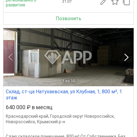
регионального
31.07
развития
Позвонить
1
из 10
Склад, ст-ца Натухаевская, ул Клубная, 1, 800 м², 1
этаж
640 000 ₽ в месяц
Краснодарский край
,
Городской округ Новороссийск
,
Новороссийск
,
Крымский р-н
Сдаю складское помещение, 800 м² От Собственника. Без