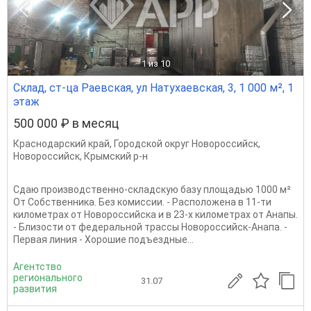
1
из 10
Склад, ст-ца Раевская, ул Натухаевская, 3, 1 000 м², 1
этаж
500 000 ₽ в месяц
Краснодарский край
,
Городской округ Новороссийск
,
Новороссийск
,
Крымский р-н
Сдаю производственно-складскую базу площадью 1000 м²
От Собственника. Без комиссии. - Расположена в 11-ти
километрах от Новороссийска и в 23-х километрах от Анапы.
- Близости от федеральной трассы Новороссийск-Анапа. -
Первая линия - Хорошие подъездные...
Агентство
регионального
31.07
развития