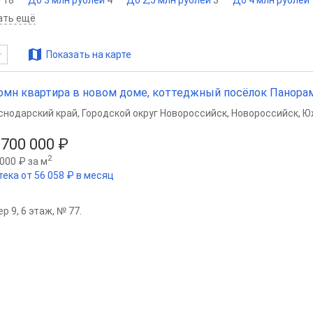
и
18
До 3 млн рублей
4
До 2,5 млн рублей
3
До 4 млн рублей
ать ещё
Показать на карте
омн квартира в новом доме, коттеджный посёлок Панорама,
снодарский край
,
Городской округ Новороссийск
,
Новороссийск
,
Ю
 700 000 ₽
2
000 ₽ за м
тека от 56 058 ₽ в месяц
р 9, 6 этаж, № 77.