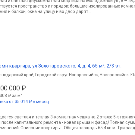
ная и светлая двухкомнатная квартира на Молодёжной ул., 8 — 54,2
ствуется пространство и порядок: большие изолированные комнаты
ия и балкон, окна на улицу и во двор дарят...
омн квартира, ул Золотаревского, 4, д. 4, 65 м², 2/3 эт.
снодарский край
,
Городской округ Новороссийск
,
Новороссийск
,
Ю
300 000 ₽
2
308 ₽ за м
тека от 35 014 ₽ в месяц
даётся светлая и тёплая 3-комнатная чешка на 2 этаже 5-этажног
 после капитального ремонта - новая крыша и фасад! Полная сумм
еменений. Описание квартиры - Общая площадь 65,4 кв.м. Три разд