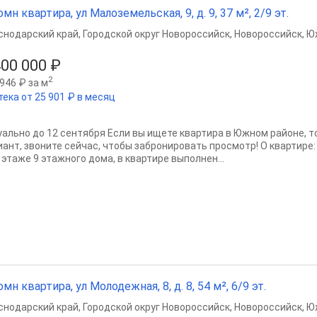
омн квартира, ул Малоземельская, 9, д. 9, 37 м², 2/9 эт.
снодарский край
,
Городской округ Новороссийск
,
Новороссийск
,
Ю
400 000 ₽
2
946 ₽ за м
тека от 25 901 ₽ в месяц
уально до 12 сентября Если вы ищете квартира в Южном районе, т
иант, звоните сейчас, чтобы забронировать просмотр! О квартире
 этаже 9 этажного дома, в квартире выполнен...
омн квартира, ул Молодежная, 8, д. 8, 54 м², 6/9 эт.
снодарский край
,
Городской округ Новороссийск
,
Новороссийск
,
Ю