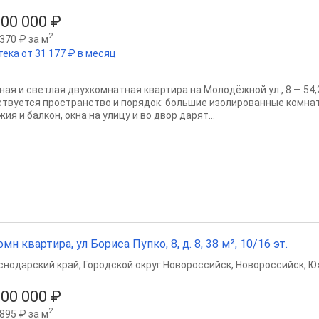
500 000 ₽
2
370 ₽ за м
тека от 31 177 ₽ в месяц
ная и светлая двухкомнатная квартира на Молодёжной ул., 8 — 54,2
ствуется пространство и порядок: большие изолированные комнаты
ия и балкон, окна на улицу и во двор дарят...
омн квартира, ул Бориса Пупко, 8, д. 8, 38 м², 10/16 эт.
снодарский край
,
Городской округ Новороссийск
,
Новороссийск
,
Ю
000 000 ₽
2
895 ₽ за м