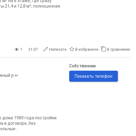
 м² на 6 этаже, где сразу
 21,4 и 12,8 м², полноценная
1
31.07
Написать
В избранное
В сравнение
Собственник
жный р-н
Показать телефон
о дома 1980 года постройки.
а в договоре, без
ельные...