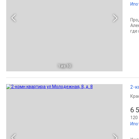
Ипо
Про
Але
где 
1
из 10
2-к
Кра
6 
120 
Ипо