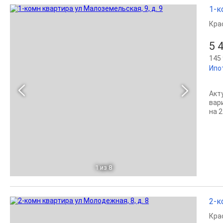
1-к
Кра
5 
145 
Ипо
Акт
вар
на 2
1
из 8
2-к
Кра