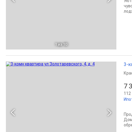
Уют
чув
лодж
1
из 10
3-к
Кра
7 
112 
Ипо
Про
Дом
обр