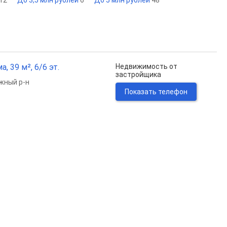
12
До 3,5 млн рублей
6
До 5 млн рублей
48
 39 м², 6/6 эт.
Недвижимость от
застройщика
жный р-н
Показать телефон