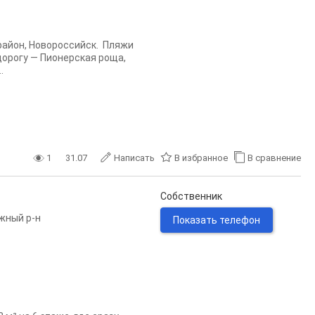
район, Новороссийск. Пляжи
дорогу — Пионерская роща,
.
1
31.07
Написать
В избранное
В сравнение
Собственник
жный р-н
Показать телефон