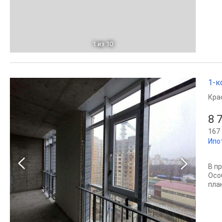
1
из 10
1-к
Кра
8 
167 
Ипо
В п
Осо
пла