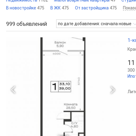
Недвижимость
1102
Малогабаритные квартиры
49
Студи
В новостройке
475
В ЖК
475
От застройщика
475
Показ
999
объявлений
по дате добавления: сначала новые
1-к
Кра
11
300 
Ипо
Лите