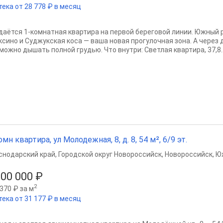
тека от 28 778 ₽ в месяц
даётся 1-комнатная квартира на первой береговой линии. Южный 
ксино и Суджукская коса — ваша новая прогулочная зона. А через 
можно дышать полной грудью. Что внутри: Светлая квартира, 37,8..
омн квартира, ул Молодежная, 8, д. 8, 54 м², 6/9 эт.
снодарский край
,
Городской округ Новороссийск
,
Новороссийск
,
Ю
500 000 ₽
2
370 ₽ за м
тека от 31 177 ₽ в месяц