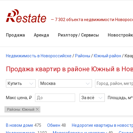
7 302 объекта недвижимости Новорос
Продажа
Аренда
Риэлтору / Сервисы
Новостройк
Недвижимость в Новороссийске
/
Районы
/
Южный район
/
Ква
Продажа квартир в районе Южный в Нов
Купить
Москва
Макс цена, ₽
За всё
Площадь,
м²
Районы: Южный
В новом доме
475
Обмен
48
Недорогие квартиры в новост