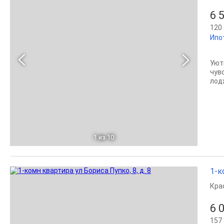
6 
120 
Ипо
Уют
чув
лодж
1
из 10
1-к
Кра
6 
157 