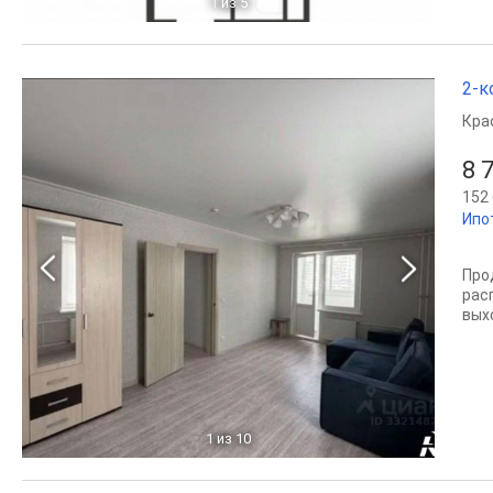
1
из 5
2-к
Кра
8 
152 
Ипо
Про
рас
вых
1
из 10