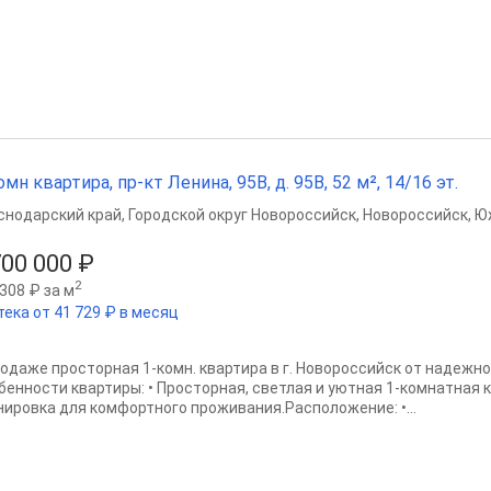
омн квартира, пр-кт Ленина, 95В, д. 95В, 52 м², 14/16 эт.
снодарский край
,
Городской округ Новороссийск
,
Новороссийск
,
Ю
700 000 ₽
2
308 ₽ за м
тека от 41 729 ₽ в месяц
родаже просторная 1-комн. квартира в г. Новороссийск от надежн
бенности квартиры: • Просторная, светлая и уютная 1-комнатная к
нировка для комфортного проживания.Расположение: •...