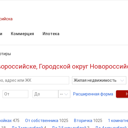
сийска
и
Коммерция
Ипотека
ртиры
ороссийске, Городской округ Новороссий
Жилая недвижимость
--
Расширенная форма
ройках
475
От собственника
1025
Вторичка
1025
1 комнат