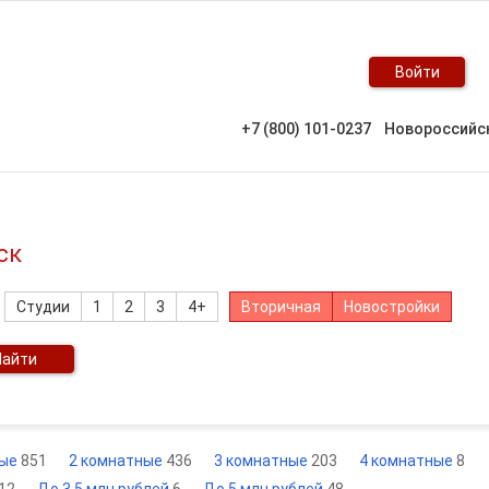
Войти
+7 (800) 101-0237
Новороссийс
ск
Студии
1
2
3
4+
Вторичная
Новостройки
Найти
ные
851
2 комнатные
436
3 комнатные
203
4 комнатные
8