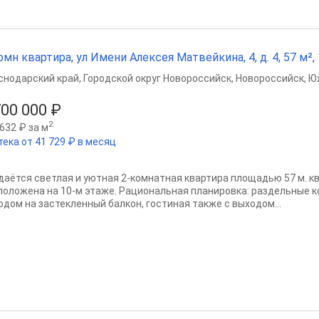
омн квартира, ул Имени Алексея Матвейкина, 4, д. 4, 57 м², 
снодарский край
,
Городской округ Новороссийск
,
Новороссийск
,
Ю
700 000 ₽
2
632 ₽ за м
тека от 41 729 ₽ в месяц
даётся светлая и уютная 2-комнатная квартира площадью 57 м. кв
положена на 10-м этаже. Рациональная планировка: раздельные к
одом на застекленный балкон, гостиная также с выходом...